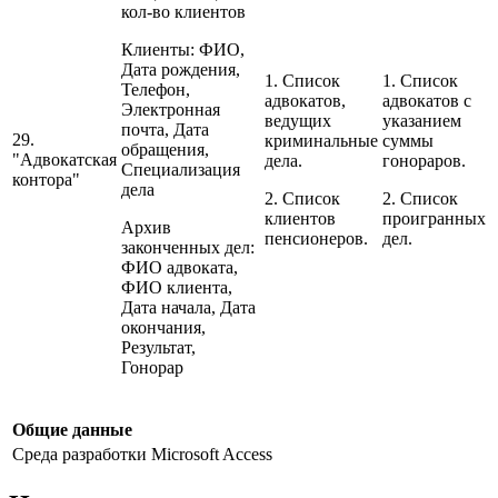
кол-во клиентов
Клиенты: ФИО,
Дата рождения,
1. Список
1. Список
Телефон,
адвокатов,
адвокатов с
Электронная
ведущих
указанием
почта, Дата
29.
криминальные
суммы
обращения,
"Адвокатская
дела.
гонораров.
Специализация
контора"
дела
2. Список
2. Список
клиентов
проигранных
Архив
пенсионеров.
дел.
законченных дел:
ФИО адвоката,
ФИО клиента,
Дата начала, Дата
окончания,
Результат,
Гонорар
Общие данные
Среда разработки
Microsoft Access