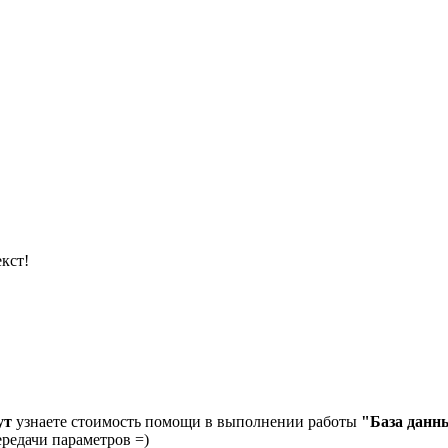
кст!
ут
узнаете стоимость помощи в выполнении работы
"База данн
ередачи параметров =)