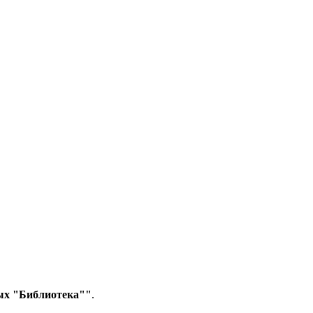
ых "Библиотека""
.