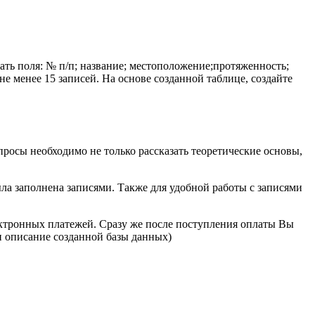
ать поля: № п/п; название; местоположение;протяженность;
не менее 15 записей. На основе созданной таблице, создайте
просы необходимо не только рассказать теоретические основы,
ыла заполнена записями. Также для удобной работы с записями
лектронных платежей. Сразу же после поступления оплаты Вы
и описание созданной базы данных)