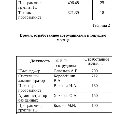
Программист
496,48
25
группы 1С
Техник-
321,39
18
программист
Таблица 2
Время, отработанное сотрудниками в текущем
месяце
Отработанное
Должность
ФИ О
время, ч
сотрудника
IT-менеджер
Савельев А.Г.
200
Системный
Коробейник
212
администратор
В.А.
Инженер-
Волкова Н.А.
180
программист
Администрат ор
Хохлова О.А.
150
баз данных
Программист
Быкова М.Н.
190
группы 1С