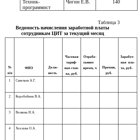
Техник-
Чигин Е.В.
140
программист
Таблица 3
Ведомость начисления заработной платы
сотрудникам ЦИТ за текущий месяц
Часовая
Отрабо-
Заработ-
тариф-
танное
ная пла-
№
Долж-
Премия,
ФИО
ная став-
время, ч
та, руб.
п/п
ность
руб.
ка, руб.
1
Савельев А.Г.
2
Коробейник В.А.
3
Волкова Н.А.
4
Хохлова О.А.