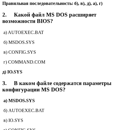
Правильная последовательность: б), в), д), а), г)
2.
Какой файл MS DOS расширяет
возможности BIOS?
a) AUTOEXEC.BAT
б) MSDOS.SYS
в) CONFIG.SYS
г) COMMAND.COM
д) IO.SYS
3.
В каком файле содержатся параметры
конфигурации MS DOS?
a) MSDOS.SYS
б) AUTOEXEC.BAT
в) IO.SYS