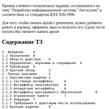
Пример учебного технического задания, составленного на
тему "Разработка информационной системы "Автосалон" в
соответствии со стандартом IEEE 830-1998.
Для того, чтобы скачать архив с решением, нужно добавить
работу в корзину, оформить заказ и оплатить его. Сразу после
оплаты Вы сможете скачать архив
Содержание ТЗ
1. Введение	4

1.1 Назначение	4

1.2 Область действия	4

1.3 Определения, акронимы и сокращения	4

1.4 Публикации	4

1.5 Краткий обзор	5

2. Полное описание	5

2.1 Перспектива изделия	5

2.1.1 Системные интерфейсы	6

2.1.2 Интерфейсы пользователя	6

2.1.3 Аппаратные интерфейсы	6

2.1.4 Интерфейсы программного обеспечения	6

2.1.5 Ограничения памяти	7

2.1.6 Операции	7

2.1.7 Требования к адаптации места использования	8

2.2 Функции изделия	8
