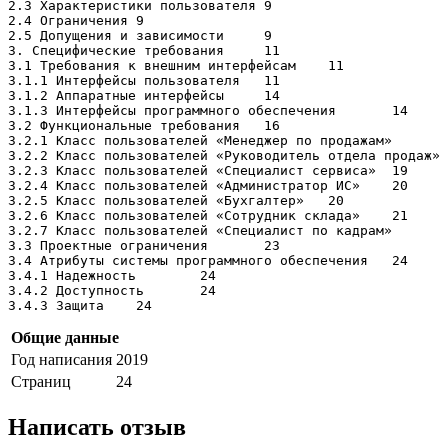
2.3 Характеристики пользователя	9

2.4 Ограничения	9

2.5 Допущения и зависимости	9

3. Специфические требования	11

3.1 Требования к внешним интерфейсам	11

3.1.1 Интерфейсы пользователя	11

3.1.2 Аппаратные интерфейсы	14

3.1.3 Интерфейсы программного обеспечения	14

3.2 Функциональные требования	16

3.2.1 Класс пользователей «Менеджер по продажам»	16

3.2.2 Класс пользователей «Руководитель отдела продаж»	18

3.2.3 Класс пользователей «Специалист сервиса»	19

3.2.4 Класс пользователей «Администратор ИС»	20

3.2.5 Класс пользователей «Бухгалтер»	20

3.2.6 Класс пользователей «Сотрудник склада»	21

3.2.7 Класс пользователей «Специалист по кадрам»	23

3.3 Проектные ограничения	23

3.4 Атрибуты системы программного обеспечения	24

3.4.1 Надежность	24

3.4.2 Доступность	24

Общие данные
Год написания
2019
Страниц
24
Написать отзыв