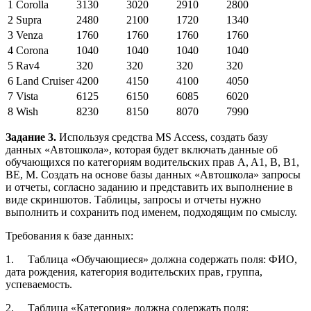
1
Corolla
3130
3020
2910
2800
2
Supra
2480
2100
1720
1340
3
Venza
1760
1760
1760
1760
4
Corona
1040
1040
1040
1040
5
Rav4
320
320
320
320
6
Land Cruiser
4200
4150
4100
4050
7
Vista
6125
6150
6085
6020
8
Wish
8230
8150
8070
7990
Задание 3.
Используя средства MS Access, создать базу
данных «Автошкола», которая будет включать данные об
обучающихся по категориям водительских прав A, A1, B, B1,
BE, M. Создать на основе базы данных «Автошкола» запросы
и отчеты, согласно заданию и представить их выполнение в
виде скриншотов. Таблицы, запросы и отчеты нужно
выполнить и сохранить под именем, подходящим по смыслу.
Требования к базе данных:
1.
Таблица «Обучающиеся» должна содержать поля: ФИО,
дата рождения, категория водительских прав, группа,
успеваемость.
2.
Таблица «Категория» должна содержать поля: