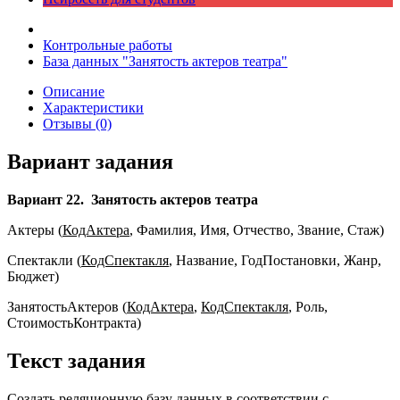
Контрольные работы
База данных "Занятость актеров театра"
Описание
Характеристики
Отзывы (0)
Вариант задания
Вариант 22.
Занятость актеров театра
Актеры (
КодАктера
, Фамилия, Имя, Отчество, Звание, Стаж)
Спектакли (
КодСпектакля
, Название, ГодПостановки, Жанр,
Бюджет)
ЗанятостьАктеров (
КодАктера
,
КодСпектакля
, Роль,
СтоимостьКонтракта)
Текст задания
Создать реляционную базу данных в соответствии с