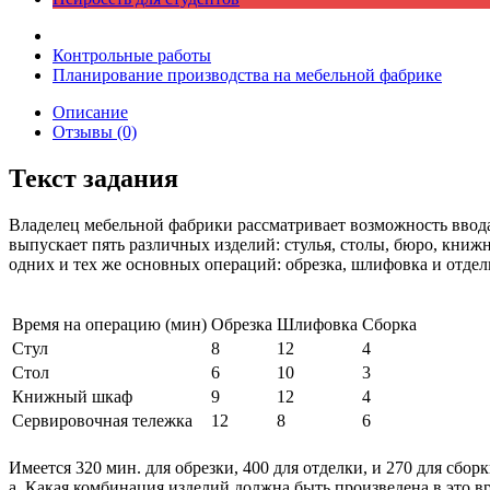
Контрольные работы
Планирование производства на мебельной фабрике
Описание
Отзывы (0)
Текст задания
Владелец мебельной фабрики рассматривает возможность ввода
выпускает пять различных изделий: стулья, столы, бюро, книжн
одних и тех же основных операций: обрезка, шлифовка и отдел
Время на операцию (мин)
Обрезка
Шлифовка
Сборка
Стул
8
12
4
Стол
6
10
3
Книжный шкаф
9
12
4
Сервировочная тележка
12
8
6
Имеется 320 мин. для обрезки, 400 для отделки, и 270 для сбор
a. Какая комбинация изделий должна быть произведена в это 