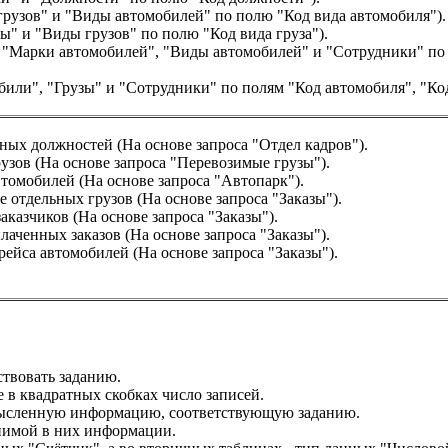
рузов" и "Виды автомобилей" по полю "Код вида автомобиля").
" и "Виды грузов" по полю "Код вида груза").
"Марки автомобилей", "Виды автомобилей" и "Сотрудники" по 
или", "Грузы" и "Сотрудники" по полям "Код автомобиля", "Код
ных должностей (На основе запроса "Отдел кадров").
узов (На основе запроса "Перевозимые грузы").
томобилей (На основе запроса "Автопарк").
 отдельных грузов (На основе запроса "Заказы").
казчиков (На основе запроса "Заказы").
аченных заказов (На основе запроса "Заказы").
ейса автомобилей (На основе запроса "Заказы").
твовать заданию.
 в квадратных скобках число записей.
мысленную информацию, соответствующую заданию.
нимой в них информации.