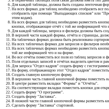
В первичных таблицах поля связи должны иметь тип данн
Для каждой таблицы, должна быть создана ленточная фор
На всех формах для таблиц необходимо отобразить все по
отобразить при помощи "Выпадающих списков" или "Прос
этим кодам).
На всех формах для таблиц необходимо разместить кнопк
кнопки, отображающие отчёт с той же информацией что и
Для каждой таблицы, запроса и фильтра должны быть соз
В верхней части каждой формы, отчёта и страницы, долж
На табличных формах должна быть реализована сортиро
На всех табличных формах для запросов и фильтров необх
На всех табличных формах необходимо разместить кнопк
той же информацией что и на форме.
Во все отчёты поместить все поля из таблиц запросов и ф
Поля отдельных записей в отчётах выделить цветом и ра
Для запроса "Отдел кадров" создать форму с гистограммо
На форму, отображающую этот "Отдел кадров" поместить
Создать главную кнопочную форму.
В верхнюю часть главной кнопочной формы поместить на
В центре разместить вкладки "Формы" и "Отчёты".
На соответствующие вкладки поместить кнопки для откр
Создать форму "О программе".
Создать форму "Заставка".
В нижней части главной кнопочной формы разместить кн
Сделать форму "Заставка" стартовой.