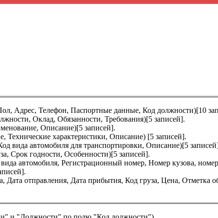
ол, Адрес, Телефон, Паспортные данные, Код должности)[10 зап
жности, Оклад, Обязанности, Требования)[5 записей].
менование, Описание)[5 записей].
ие,
Технические характеристики
, Описание) [5 записей].
Код вида автомобиля для транспортировки, Описание)[5 записей]
за, Срок годности, Особенности)[5 записей].
вида автомобиля, Регистрационный номер, Номер кузова, номер 
аписей].
а, Дата отправления, Дата прибытия, Код груза, Цена, Отметка о
и" и "Должности" по полю "Код должности").