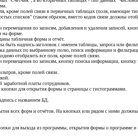
ых "Счётчик", а во вторичных таблицах - тип данных "Числово
ма.
ля, кроме полей связи в первичных таблицах (поля, имеющие ти
тых списков" (таким образом, вместо кодов связи должны отоб
и перемещения по записям, добавления и удаления записей, кн
 на форме.
даны табличная форма и отчёт.
на быть надпись-заголовок с именем таблицы, запроса или фильт
вка данных по выбранному полю, поиск информации и фильтрац
одимо отобразить все поля, кроме полей связи.
и перемещения по записям, кнопку поиска информации, кнопку 
ильтров, кроме полей связи.
мкой.
й заработной платы сотрудников.
 кнопки для открытия формы и страницы с гистограммами.
дпись с названием БД.
ытия всех форм и отчётов. На кнопках или рядом с ними должн
опки для выхода из программы, открытия формы о программе и