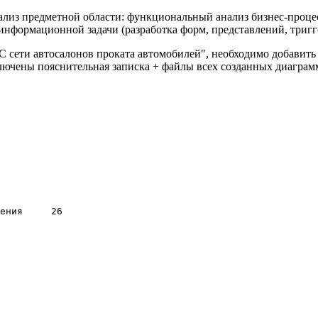
анализ предметной области: функциональный анализ бизнес-проц
 информационной задачи (разработка форм, представлений, тригге
С сети автосалонов проката автомобилей", необходимо добавить е
ключены пояснительная записка + файлы всех созданных диаграм
я	26
