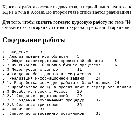
Курсовая работа состоит из двух глав, в первой выполняется 
БД из Erwin в Access. Во второй главе описывается реализация
Для того, чтобы
скачать готовую курсовую работу
по теме "И
сможете скачать архив с готовой курсовой работой. В архив в
Содержание работы
1. Введение	3

2. Анализ предметной области	5

2.1 Общая характеристика предметной области	5

2.2 Функциональный анализ бизнес-процессов	6

2.3 Моделирование данных	11

2.4 Создание базы данных в СУБД Access	17

3. Реализация информационной задачи	24

3.1. Разработка форм для работы с базой данных	24

3.2 Преобразование БД в проект клиент-серверного приложени
3.3 Доработка проекта Access	29

3.2.1 Создание представлений	29

3.2.2 Создание сохраненных процедур	32

3.2.3 Создание триггеров	35

4. Заключение	37
