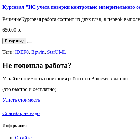
Курсовая "ИС учета поверки контрольно-измерительного о
РешениеКурсовая работа состоит из двух глав, в первой выполн
650.00 р.
В корзину
Теги:
IDEF0
,
Bpwin
,
StarUML
Не подошла работа?
Узнайте стоимость написания работы по Вашему заданию
(это быстро и бесплатно)
Узнать стоимость
Спасибо, не надо
Информация
О сайте