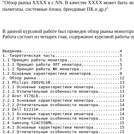
"
Обзор рынка ХХХХ в г. NN.
В качестве ХХХХ может быть лю
палмтопы, системные блоки, брендовые ПК и др.)"
В данной курсовой работе был проведен обзор рынка мониторо
Работа состоит из четырех глав, содержание курсовой работы 
Введение.........................................4
1. Теоретическая часть...........................5
1.1 Принцип работы монитора......................5
1.1.1 Принцип работы ЭЛТ монитора................5
1.1.2 Принцип работы ЖК монитора.................7
1.2 Основные характеристики мониторов............9
2. Обзор рынка...................................12
2.1 Philips 200V4LSB.............................13
2.1.1 Основные характеристики монитора...........13
2.1.2 Отличительные особенности монитора.........13
2.2 Acer V176Lb..................................13
2.2.1 Основные характеристики монитора...........13
2.2.2 Отличительные особенности монитора.........14
2.3 Dell E2211H..................................14
2.3.1 Основные характеристики монитора...........14
2.3.2 Отличительные особенности монитора.........15
2.4 Samsung S24C550ML............................15
2.4.1 Основные характеристики монитора...........15
2.4.2 Отличительные особенности монитора.........15