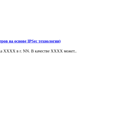
ров на основе IPSec технологии)
ка ХХХХ в г. NN. В качестве ХХХХ может..