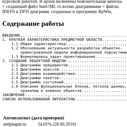
курсовой работой. В архив включены пояснительная записка
+ созданный файл StarUML со всеми диаграммами + файлы
IDEF0 и DFD диаграмм, созданные в программу BpWin.
Содержание работы
ВВЕДЕНИЕ...............................................
1. КРАТКАЯ ХАРАКТЕРИСТИКА ПРЕДМЕТНОЙ ОБЛАСТИ...........
    1.1 Общая характеристика...........................
    1.2 Обоснование актуальности разработки объектно-

        ориентрованной модели информационной подсистемы
    1.3 Формулировка задач проектирования..............
2. СОЗДАНИЕ ОБЪЕКТНОЙ МОДЕЛИ...........................
    2.1 Диаграмма прецедентов..........................
    2.2 Диаграмма классов..............................
    2.3 Диаграмма взаимодействия.......................
    2.4 Диаграмма пакетов..............................
    2.5 Диаграмма состояний............................
    2.6 Описание функциональных блоков, потоков данных,
        хранилищ и внешних объектов....................
ЗАКЛЮЧЕНИЕ.............................................
Антиплагиат (дата проверки)
antiplagiat.ru
54,01% (28.09.2016)