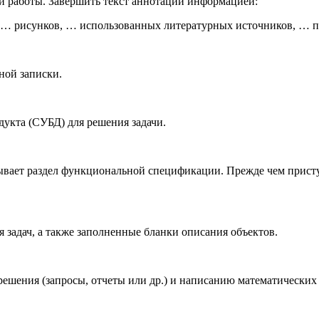
й работы. Завершить текст аннотации информацией:
, … рисунков, … использованных литературных источников, … 
ной записки.
укта (СУБД) для решения задачи.
вает раздел функциональной спецификации. Прежде чем прист
задач, а также заполненные бланки описания объектов.
 решения (запросы, отчеты или др.) и написанию математически