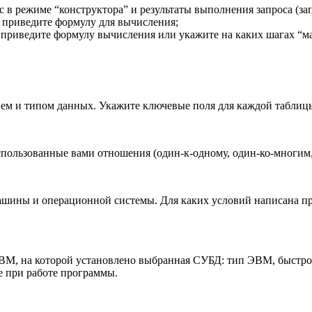
с в режиме “конструктора” и результаты выполнения запроса (за
 приведите формулу для вычисления;
и приведите формулу вычисления или укажите на каких шагах “м
ием и типом данных. Укажите ключевые поля для каждой таблиц
спользованные вами отношения (один-к-одному, один-ко-многим
шины и операционной системы. Для каких условий написана пр
ЭВМ, на которой установлено выбранная СУБД: тип ЭВМ, быстр
 при работе программы.