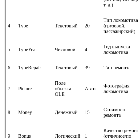
т. д.)
Тип локомотив
4
Type
Текстовый
20
(грузовой,
пассажирский)
Год выпуска
5
TypeYear
Числовой
4
локомотива
6
TypeRepair
Текстовый
39
Тип ремонта
Поле
Фотография
7
Picture
объекта
Авто
локомотива
OLE
Стоимость
8
Money
Денежный
15
ремонта
Качество ремон
9
Bonus
Логический
1
(отличное/по