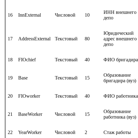
ИНН внешнего
16
InnExternal
Числовой
10
депо
Юридический
17
AddressExternal
Текстовый
80
адрес внешнего
депо
18
FIOchief
Текстовый
40
ФИО бригадир
Образование
19
Base
Текстовый
15
бригадира (вуз)
20
FIOworker
Текстовый
40
ФИО работник
Образование
21
BaseWorker
Числовой
15
работника (вуз)
22
YearWorker
Числовой
2
Стаж работы