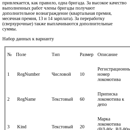
привлекается, как правило, одна бригада. За высокое качество
выполненных работ члены бригады получают
дополнительное вознаграждение (квартальная премия,
месячная премия, 13 и 14 зарплата). За переработку
(сверхурочные) также выплачиваются дополнительные
суммы.
Набор данных к варианту
№
Поле
Тип
Размер
Описание
Регистрационн
1
RegNumber
Числовой
10
номер
локомотива
Приписка
2
RegName
Текстовый
60
локомотива к
депо
Марка
локомотива
3
Kind
Текстовый
20
(ВЛ-80с, ВЛ-80р