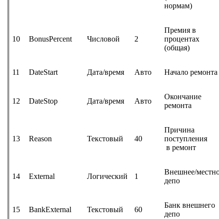
нормам)
Премия в
10
BonusPercent
Числовой
2
процентах
(общая)
11
DateStart
Дата/время
Авто
Начало ремонта
Окончание
12
DateStop
Дата/время
Авто
ремонта
Причина
13
Reason
Текстовый
40
поступления
в ремонт
Внешнее/местн
14
External
Логический
1
депо
Банк внешнего
15
BankExternal
Текстовый
60
депо