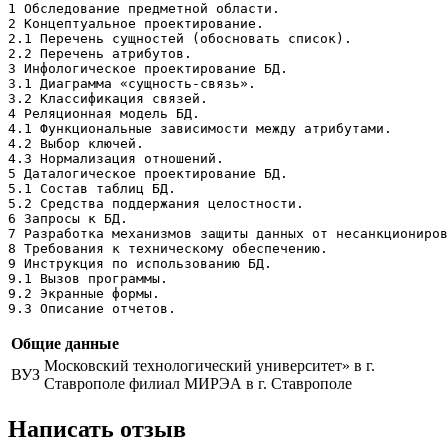
1 Обследование предметной области.

2 Концептуальное проектирование.

2.1 Перечень сущностей (обосновать список).

2.2 Перечень атрибутов.

3 Инфологическое проектирование БД.

3.1 Диаграмма «сущность-связь».

3.2 Классификация связей.

4 Реляционная модель БД.

4.1 Функциональные зависимости между атрибутами.

4.2 Выбор ключей.

4.3 Нормализация отношений.

5 Даталогическое проектирование БД.

5.1 Состав таблиц БД.

5.2 Средства поддержания целостности.

6 Запросы к БД.

7 Разработка механизмов защиты данных от несанкциониров
8 Требования к техническому обеспечению. 

9 Инструкция по использованию БД.

9.1 Вызов программы. 

9.2 Экранные формы.	

9.3 Описание отчетов.
Общие данные
Московский технологический университет» в г.
ВУЗ
Ставрополе филиал МИРЭА в г. Ставрополе
Написать отзыв