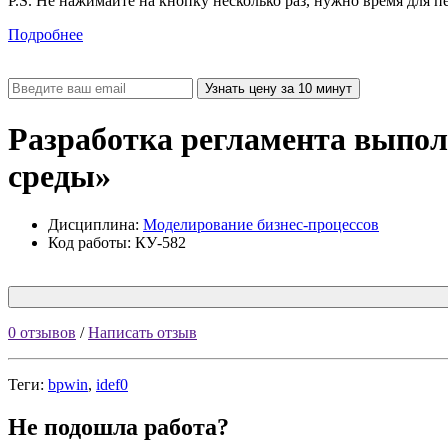
P.S. Не нажимайте на кнопку несколько раз, нужно время для п
Подробнее
Разработка регламента выпол
среды»
Дисциплина:
Моделирование бизнес-процессов
Код работы: КУ-582
0 отзывов
/
Написать отзыв
Теги:
bpwin
,
idef0
Не подошла работа?