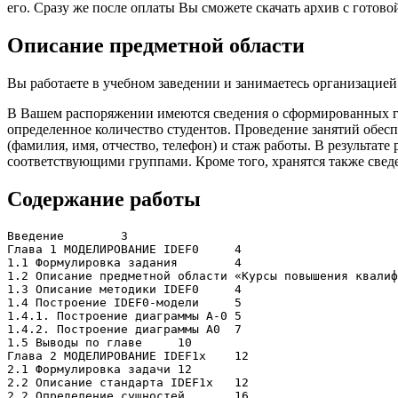
его. Сразу же после оплаты Вы сможете скачать архив с готово
Описание предметной области
Вы работаете в учебном заведении и занимаетесь организаци
В Вашем распоряжении имеются сведения о сформированных гр
определенное количество студентов. Проведение занятий обесп
(фамилия, имя, отчество, телефон) и стаж работы. В результат
соответствующими группами. Кроме того, хранятся также сведен
Содержание работы
Введение	3

Глава 1 МОДЕЛИРОВАНИЕ IDEF0	4

1.1 Формулировка задания	4

1.2 Описание предметной области «Курсы повышения квалифик
1.3 Описание методики IDEF0	4

1.4 Построение IDEF0-модели	5

1.4.1. Построение диаграммы А-0	5

1.4.2. Построение диаграммы А0	7

1.5 Выводы по главе	10

Глава 2 МОДЕЛИРОВАНИЕ IDEF1x	12

2.1 Формулировка задачи	12

2.2 Описание стандарта IDEF1x	12

2.2 Определение сущностей	16
