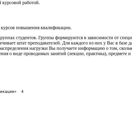
й курсовой работой.
ей курсов повышения квалификации.
уппах студентов. Группы формируются в зависимости от специа
ечивает штат преподавателей. Для каждого из них у Вас в базе
е распределения нагрузки Вы получаете информацию о том, сколь
ия о виде проводимых занятий (лекции, практика), предмете и о
ации»	4
