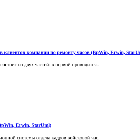
 клиентов компании по ремонту часов (BpWin, Erwin, StarU
стоит из двух частей: в первой проводится..
pWin, Erwin, StarUml)
ионной системы отдела кадров войсковой час..