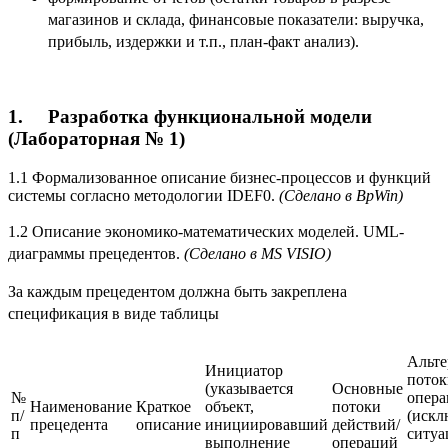
магазинов и склада, финансовые показатели: выручка,
прибыль, издержки и т.п., план-факт анализ).
1.
Разработка функциональной модели
(Лабораторная № 1)
1.1 Формализованное описание бизнес-процессов и функций
системы согласно методологии IDEF0.
(Сделано в BpWin)
1.2 Описание экономико-математических моделей.
UML-
диаграммы прецедентов.
(Сделано в MS VISIO)
За каждым прецедентом должна быть закреплена
спецификация в виде таблицы
Альт
Инициатор
поток
(указывается
Основные
№
опер
Наименование
Краткое
объект,
потоки
п/
(искл
прецедента
описание
инициировавший
действий/
п
ситуа
выполнение
операций