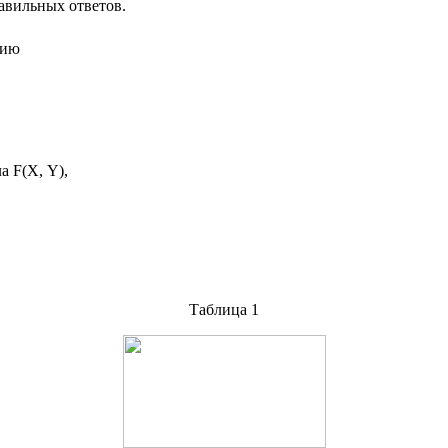
авильных ответов.
нию
ла
F
(
X
,
Y
),
Таблица 1