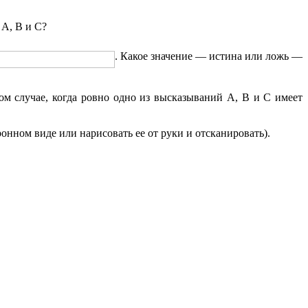
й
А
,
В
и
С
?
. Какое значение — истина или ложь —
ом случае, когда ровно одно из высказываний
А
,
В
и
С
имеет
онном виде или нарисовать ее от руки и отсканировать).