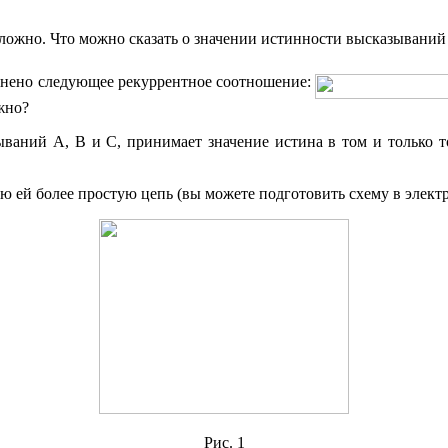
ложно. Что можно сказать о значении истинности высказывани
нено следующее рекуррентное соотношение:
жно?
зываний
А
,
В
и
С
, принимает значение
истина
в том и только т
ую ей более простую цепь (вы можете подготовить схему в электр
Рис. 1