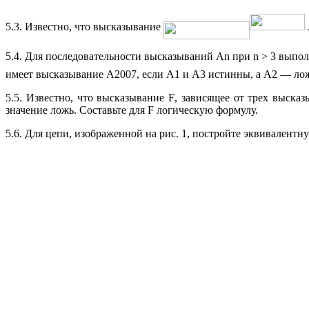
5.3. Известно, что высказывание
5.4. Для последовательности высказываний
An
при
n
> 3 выпол
имеет высказывание
A
2007, если
A1 и
A3 истинны, а
A2 — ло
5.5. Известно, что высказывание
F
, зависящее от трех выска
значение ложь. Составьте для
F
логическую формулу.
5.6. Для цепи, изображенной на рис. 1, постройте эквивалентн